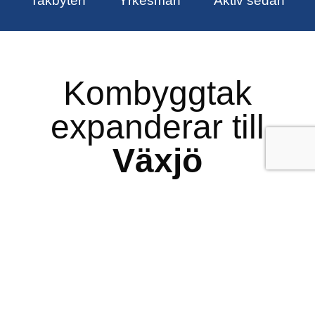
Takbyten
Yrkesmän
Aktiv sedan
Kombyggtak
expanderar till
Växjö
Vi fortsätter att växa och
expanderar nu även vår
verksamhet till
Växjö
.
Efter framgångsrika
takrenoveringsprojekt i Skåne och
Stockholm tar vi nästa steg i vår