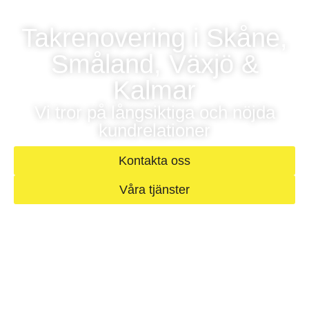
Takrenovering i Skåne,
Småland, Växjö &
Kalmar
Vi tror på långsiktiga och nöjda
kundrelationer
Kontakta oss
Våra tjänster